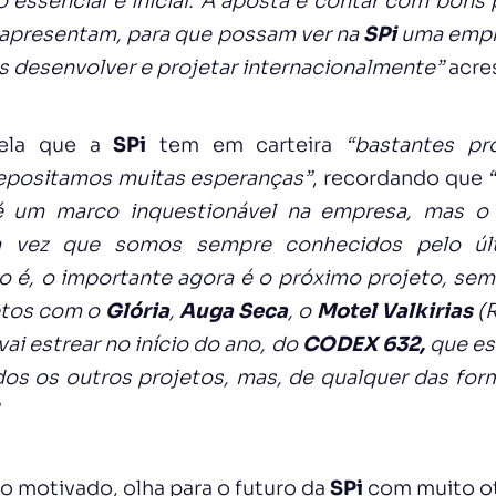
 essencial e inicial. A aposta é contar com bons 
 apresentam, para que possam ver na
SPi
uma empre
s desenvolver e projetar internacionalmente”
acre
vela que a
SPi
tem em carteira
“bastantes pr
epositamos muitas esperanças”
, recordando que
 é um marco inquestionável na empresa, mas o
a vez que somos sempre conhecidos pelo úl
o é, o importante agora é o próximo projeto, se
etos com o
Glória
,
Auga Seca
, o
Motel Valkirias
(R
vai estrear no início do ano, do
CODEX 632,
que es
os os outros projetos, mas, de qualquer das for
o motivado, olha para o futuro da
SPi
com muito o