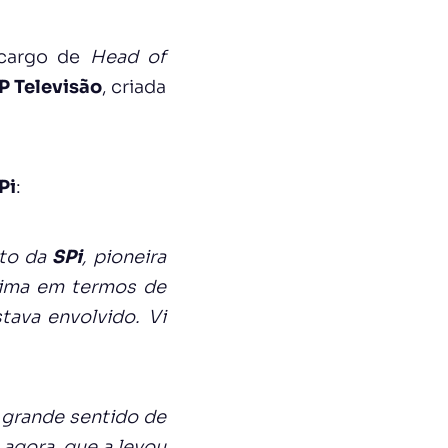
 cargo de
Head of
P Televisão
, criada
Pi
:
eto da
SPi
, pioneira
xima em termos de
ava envolvido. Vi
e grande sentido de
agora, que a levou