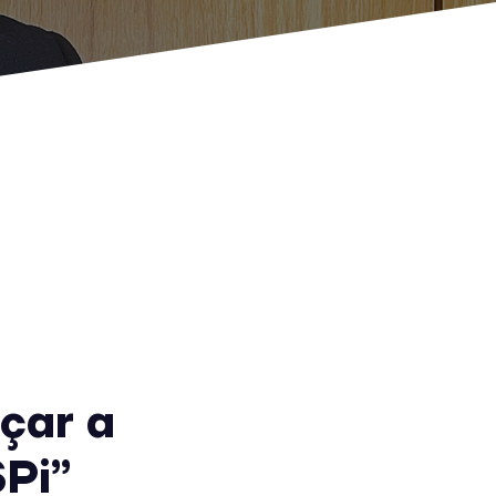
çar a
SPi”