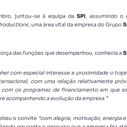
mbro, juntou-se à equipa da
SPi
, assumindo o
Productions
, uma área vital da empresa do Grupo
S
 força das funções que desempenhou, conhecia a
S
ei com especial interesse e proximidade o traj
ternacional, com uma relação relativamente pró
om os programas de financiamento em que est
pre acompanhando a evolução da empresa.”
cebeu o convite
“com alegria, motivação, energia 
 tendo em conta o percurso que a empresa fez até 