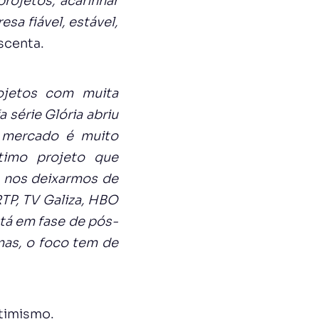
projetos, acarinhar
sa fiável, estável,
scenta.
ojetos com muita
“a série Glória abriu
 mercado é muito
timo projeto que
m nos deixarmos de
TP, TV Galiza, HBO
tá em fase de pós-
mas, o foco tem de
timismo.