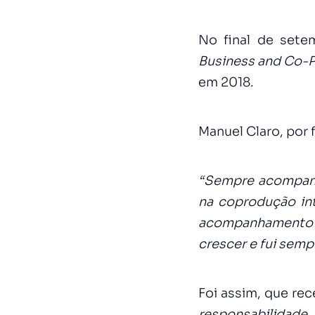
No final de sete
Business and Co-
em 2018.
Manuel Claro, por
“Sempre acompanh
na coprodução in
acompanhamento c
crescer e fui sem
Foi assim, que re
responsabilidade,