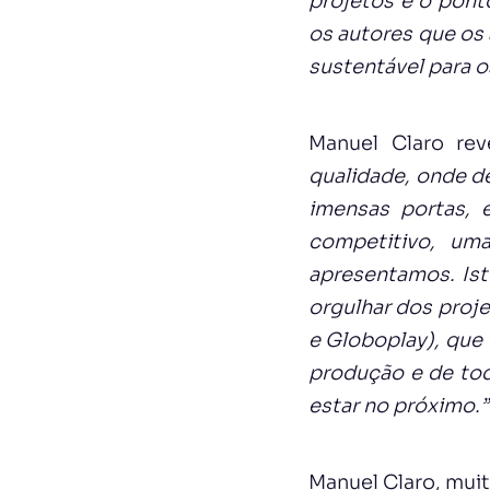
projetos é o ponto
os autores que os
sustentável para o
Manuel Claro re
qualidade, onde d
imensas portas,
competitivo, um
apresentamos. Ist
orgulhar dos proj
e Globoplay), que 
produção e de tod
estar no próximo.”
Manuel Claro, muit