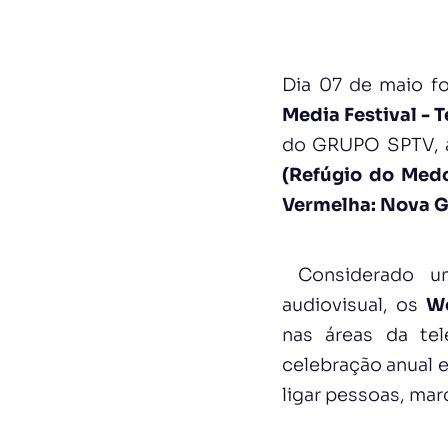
Dia 07 de maio f
Media Festival - 
do GRUPO SPTV, a
(Refúgio do Med
Vermelha: Nova 
Considerado um
audiovisual, os
Wo
nas áreas da tel
celebração anual 
ligar pessoas, marc