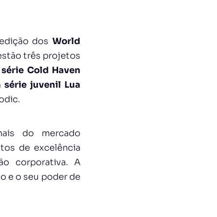
 edição dos
World
 estão três projetos
 série Cold Haven
 série juvenil Lua
odic.
nais do mercado
tos de excelência
ão corporativa. A
o e o seu poder de