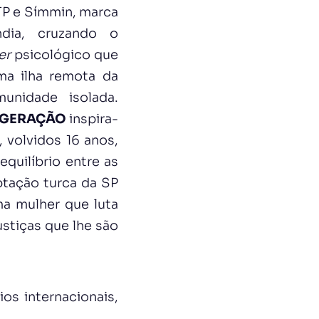
TP e Símmin, marca
ndia, cruzando o
ler
psicológico que
ma ilha remota da
unidade isolada.
 GERAÇÃO
inspira-
 volvidos 16 anos,
quilíbrio entre as
ptação turca da SP
ma mulher que luta
ustiças que lhe são
os internacionais,