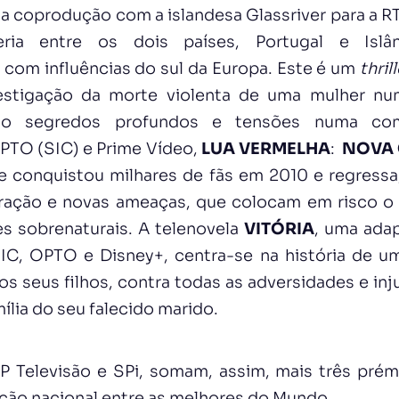
ma coprodução com a islandesa Glassriver para a R
eria entre os dois países, Portugal e Islâ
 com influências do sul da Europa. Este é um
thril
stigação da morte violenta de uma mulher nu
ando segredos profundos e tensões numa com
OPTO (SIC) e Prime Vídeo,
LUA VERMELHA
:
NOVA
e conquistou milhares de fãs em 2010 e regressa,
ção e novas ameaças, que colocam em risco o e
es sobrenaturais. A telenovela
VITÓRIA
, uma ada
SIC, OPTO e Disney+, centra-se na história de u
os seus filhos, contra todas as adversidades e inj
ília do seu falecido marido.
 Televisão e SPi, somam, assim, mais três prémi
cção nacional entre as melhores do Mundo.