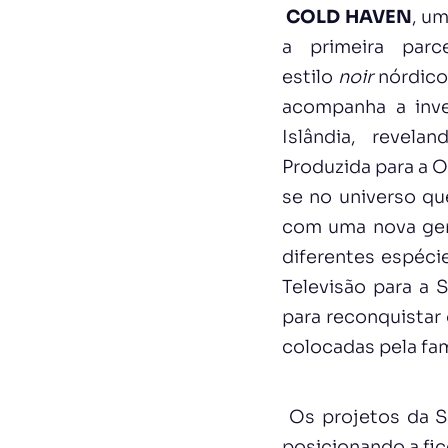
COLD HAVEN
, u
a primeira parc
estilo
noir
nórdico
acompanha a inve
Islândia, revel
Produzida para a 
se no universo qu
com uma nova gera
diferentes espéci
Televisão para a 
para reconquistar 
colocadas pela fam
Os projetos da SP
posicionando a fi