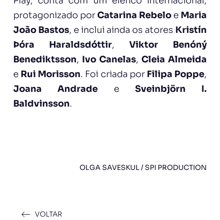
Play, conta com um elenco internacional,
protagonizado por
Catarina Rebelo
e
Maria
João Bastos
, e inclui ainda os atores
Kristín
Þóra Haraldsdóttir
,
Viktor Benóný
Benediktsson
,
Ivo Canelas
,
Cleia Almeida
e
Rui Morisson
. Foi criada por
Filipa Poppe
,
Joana Andrade
e
Sveinbjörn I.
Baldvinsson
.
OLGA SAVESKUL / SPI PRODUCTION
VOLTAR