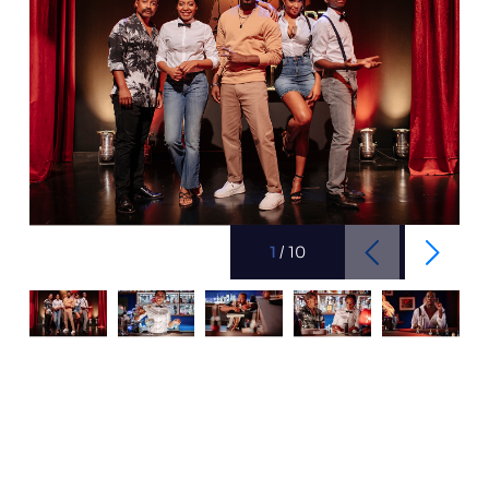
1
/
10