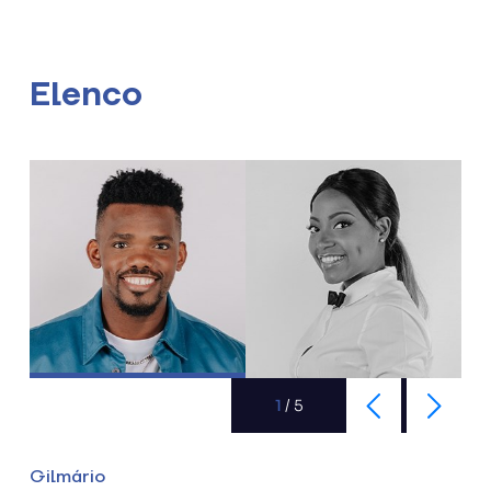
Elenco
1
/
5
Gilmário