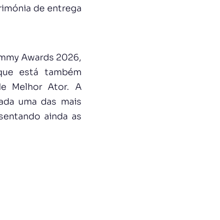
rimónia de entrega
 Emmy Awards 2026,
 que está também
de Melhor Ator. A
rada uma das mais
resentando ainda as