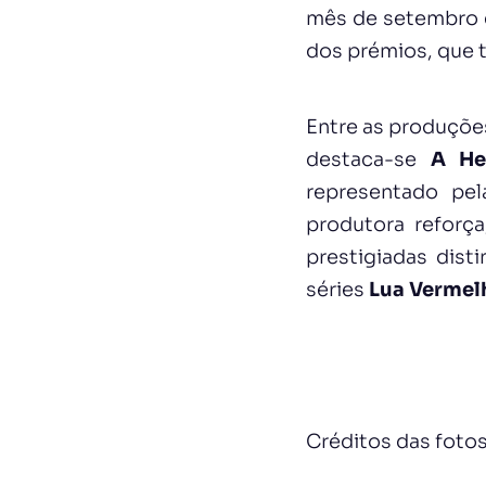
mês de setembro e
dos prémios, que 
Entre as produçõe
destaca-se
A He
representado pel
produtora reforç
prestigiadas disti
séries
Lua Vermel
Créditos das fotos