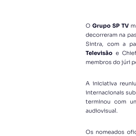
O
Grupo SP TV
ma
decorreram na pass
Sintra, com a p
Televisão
e Chief
membros do júri p
A iniciativa reun
internacionais su
terminou com uma
audiovisual.
Os nomeados ofic