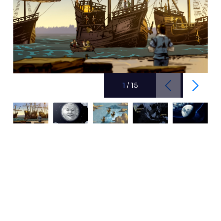
1
/
15